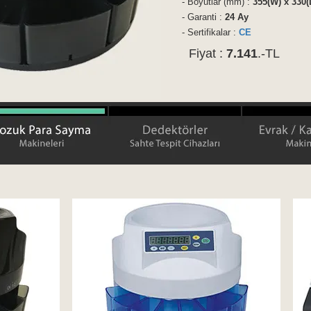
- Boyutlar (mm) :
355(W) x 330(
- Garanti :
24 Ay
- Sertifikalar :
CE
Fiyat :
7.141
.-TL