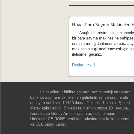
Royal Para Sayma Makineleri 
Aşağıdaki resim linklerini incele
bir para sayma makinesine sahipse
sorunlarının giderilmesi ve para sa
makinesinin
güncellenmesi
için bi
iletişime geçiniz.
Resim Linki 1
Uzun yıllardır birlikte çalıştığımız teknoloji ortağımız,
banknot sayma makinelerinin geliştirilmesi ve üretiminde
deneyim sahibidir. 1997 Yılında Yüksek Teknoloji Şirketi
olarak kabul edildi. Şirketin ürünlerinin yüzde 90'ı Avrupa,
Amerika ve Güney Amerika'ya ihraç edilmektedir.
Ürünlerde CE,ROHS sertifikası uluslararası kalite sistemi
ve CCC onayı vardır.