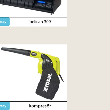
etay
etay