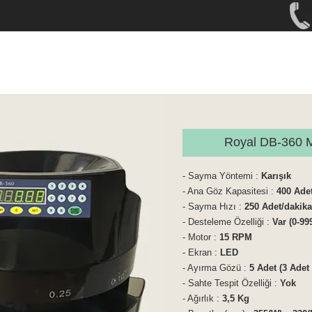
Royal DB-360 M
- Sayma Yöntemi :
Karışık
- Ana Göz Kapasitesi :
400 Ade
- Sayma Hızı :
250 Adet/dakika
- Desteleme Özelliği :
Var (0-99
- Motor :
15 RPM
- Ekran :
LED
- Ayırma Gözü :
5 Adet (3 Adet
- Sahte Tespit Özelliği :
Yok
- Ağırlık :
3,5 Kg