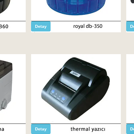
Detay
D
Detay
D