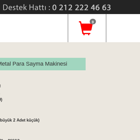
0
etal Para Sayma Makinesi
t
9)
 büyük 2 Adet küçük)