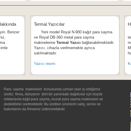
Hakkında
Termal Yazıcılar
H
yin. Benzer
Yeni model Royal N-900 kağıt para sayma
P
niz,
ve Royal DB-360 metal para sayma
te
yma
makinelerine
Termal Yazıcı
bağlanabilmektedir.
m
zimle
Yazıcı, cihazla verilmemekte ayrıca
M
satılmaktadır.
h
Yazıcı resmi
K
Para sayma makineleri konusunda uzman olan iş ortağımız
üretici firma, dünyanın dört bir yanındaki dağıtıcılar için büyük
miktarlarda kağıt para sayma, bozuk para sayma makineleri ve
dedektörler üretmektedir. Bu üretilen ürünlerin satış, servis ve
bakımlarını da firmamız üstlenmektedir.